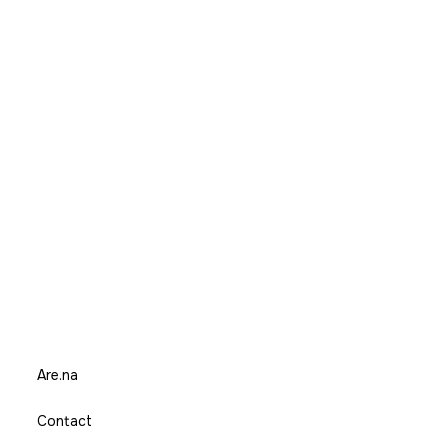
Are.na
Contact