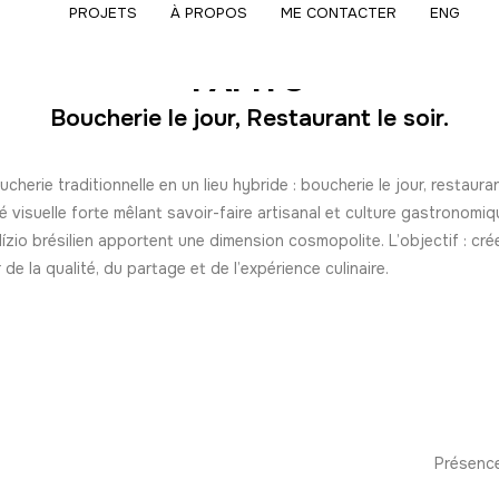
PROJETS
À PROPOS
ME CONTACTER
ENG
PAPITO
Boucherie le jour, Restaurant le soir.
cherie traditionnelle en un lieu hybride : boucherie le jour, restaurant
é visuelle forte mêlant savoir-faire artisanal et culture gastronomi
zio brésilien apportent une dimension cosmopolite. L’objectif : cré
de la qualité, du partage et de l’expérience culinaire.
Présence