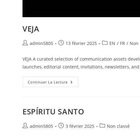
VEJA
Auteur/autrice
Publication
Post
admin5805
13 février 2025
EN
/
FR
/
Non 
de
publiée :
category:
la
VEJA A curated selection of communication assets devel
publication :
launches, editorial content, invitations, newsletters, 
VEJA
Continuer La Lecture
ESPÍRITU SANTO
Auteur/autrice
Publication
Post
admin5805
3 février 2025
Non classé
de
publiée :
category:
la