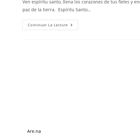
Ven espíritu santo, llena los corazones de tus fieles y e
publication :
paz de la tierra. Espíritu Santo…
ESPÍRITU
Continuer La Lecture
SANTO
Are.na