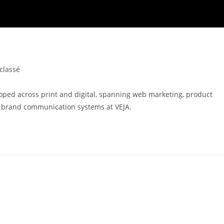
classé
oped across print and digital, spanning web marketing, product
and brand communication systems at VEJA.